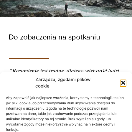
Do zobaczenia na spotkaniu
“Rozumienie jest trudne, dlatego większość ludzi
ocenia.”
Zarządzaj zgodami plików
cookie
– Carl Gustav Jung
Aby zapewnić jak najlepsze wrażenia, korzystamy z technologii, takich
jak pliki cookie, do przechowywania i/lub uzyskiwania dostępu do
informacji o urządzeniu. Zgoda na te technologie pozwoli nam
przetwarzać dane, takie jak zachowanie podczas przeglądania lub
unikalne identyfikatory na tej stronie. Brak wyrażenia zgody lub
wycofanie zgody może niekorzystnie wpłynąć na niektóre cechy i
funkcje.