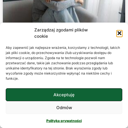
Zarządzaj zgodami plików
cookie
Aby zapewnić jak najlepsze wrażenia, korzystamy z technologii, takich
jak pliki cookie, do przechowywania i/lub uzyskiwania dostępu do
Zaburzenia lękowe – labirynt lęku
informacji o urządzeniu. Zgoda na te technologie pozwoli nam
przetwarzać dane, takie jak zachowanie podczas przeglądania lub
unikalne identyfikatory na tej stronie. Brak wyrażenia zgody lub
Zaburzenia lękowe Lęk jest nieodłącznym towarzyszem
wycofanie zgody może niekorzystnie wpłynąć na niektóre cechy i
ludzkiej egzystencji. Od zarania dziejów pełnił funkcję
funkcje.
ewolucyjnego „systemu alarmowego”, który pozwalał
naszym przodkom przetrwać w świecie pełnym
Akceptuję
drapieżników
Odmów
CZYTAJ WIĘCEJ »
Polityka prywatności