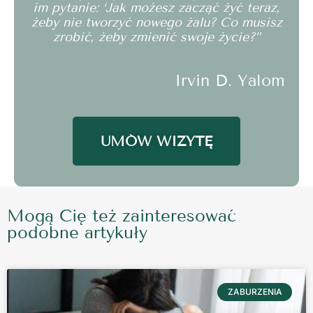
im pytanie: ‘Jak możesz zacząć żyć teraz,
żeby nie tworzyć nowego żalu? Co musisz
zrobić, żeby zmienić swoje życie?”
Irvin D. Yalom
UMÓW WIZYTĘ
Mogą Cię też zainteresować
podobne artykuły
ZABURZENIA