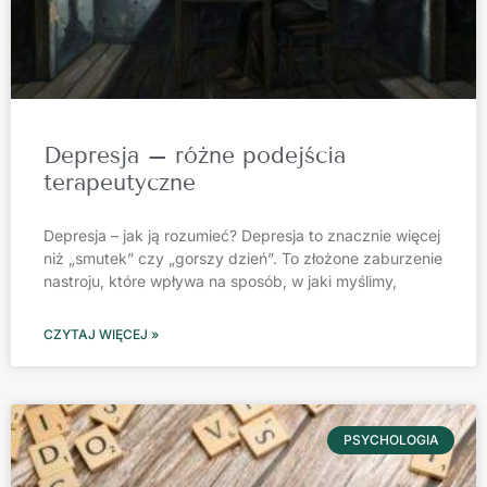
Depresja – różne podejścia
terapeutyczne
Depresja – jak ją rozumieć? Depresja to znacznie więcej
niż „smutek” czy „gorszy dzień”. To złożone zaburzenie
nastroju, które wpływa na sposób, w jaki myślimy,
CZYTAJ WIĘCEJ »
PSYCHOLOGIA