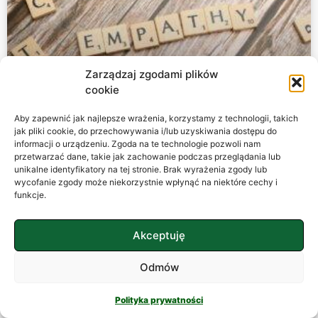
Zarządzaj zgodami plików
cookie
Aby zapewnić jak najlepsze wrażenia, korzystamy z technologii, takich
Empatia w relacjach międzyludzkich
jak pliki cookie, do przechowywania i/lub uzyskiwania dostępu do
informacji o urządzeniu. Zgoda na te technologie pozwoli nam
przetwarzać dane, takie jak zachowanie podczas przeglądania lub
Empatia – niewidzialna nić porozumienia Wyobraźmy
unikalne identyfikatory na tej stronie. Brak wyrażenia zgody lub
wycofanie zgody może niekorzystnie wpłynąć na niektóre cechy i
sobie świat pozbawiony empatii. Byłoby to miejsce
funkcje.
chłodne, mechaniczne, przypominające precyzyjnie
zaprogramowaną maszynerię, w której każdy trybik
porusza się
Akceptuję
CZYTAJ WIĘCEJ »
Odmów
Polityka prywatności