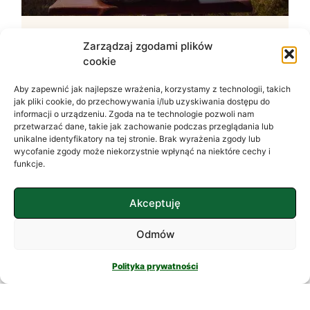
Zarządzaj zgodami plików
Związek – Jak Budować
cookie
Zdrową Relację?
Aby zapewnić jak najlepsze wrażenia, korzystamy z technologii, takich
Budowanie zdrowych związków Związki
jak pliki cookie, do przechowywania i/lub uzyskiwania dostępu do
międzyludzkie stanowią fundament naszego
informacji o urządzeniu. Zgoda na te technologie pozwoli nam
życia, wpływając na nasze samopoczucie,
przetwarzać dane, takie jak zachowanie podczas przeglądania lub
unikalne identyfikatory na tej stronie. Brak wyrażenia zgody lub
poczucie bezpieczeństwa i ogólne
wycofanie zgody może niekorzystnie wpłynąć na niektóre cechy i
szczęście. Chociaż wydają się czymś
funkcje.
naturalnym, utrzymanie ich
CZYTAJ DALEJ
Akceptuję
Odmów
Polityka prywatności
SAMOPOCZUCIE I MOTYWACJA