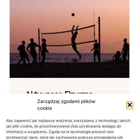
Aktywność Fizyczna –
Jak Ćwiczenia Wpływają
Zarządzaj zgodami plików
cookie
Na Samopoczucie?
Aby zapewnić jak najlepsze wrażenia, korzystamy z technologii, takich
Wpływ ruchu na zdrowie psychiczne W
jak pliki cookie, do przechowywania i/lub uzyskiwania dostępu do
świecie zdominowanym przez siedzący
informacji o urządzeniu. Zgoda na te technologie pozwoli nam
tryb życia i nieustanny szum informacyjny
przetwarzać dane, takie jak zachowanie podczas przeglądania lub