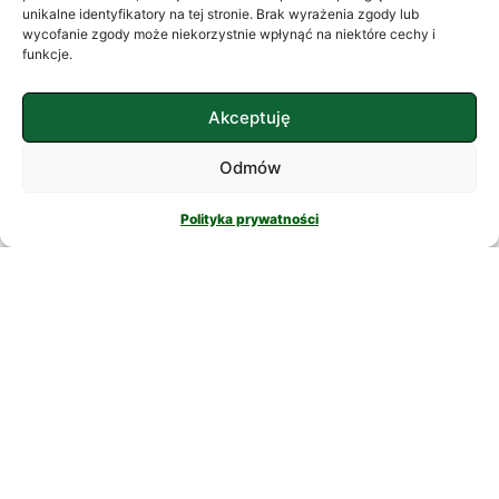
często szukamy ukojenia w
unikalne identyfikatory na tej stronie. Brak wyrażenia zgody lub
wycofanie zgody może niekorzystnie wpłynąć na niektóre cechy i
skomplikowanych rozwiązaniach. W
funkcje.
nowatorskich suplementach,
CZYTAJ DALEJ
Akceptuję
Odmów
Polityka prywatności
PSYCHOLOGIA