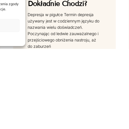
Dokładnie Chodzi?
ażenia zgody
cje.
Depresja w pigułce Termin depresja
używany jest w codziennym języku do
nazwania wielu doświadczeń.
Poczynając od ledwie zauważalnego i
przejściowego obniżenia nastroju, aż
do zaburzeń
CZYTAJ DALEJ
«
1
…
28
29
30
»