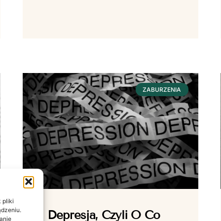
ZABURZENIA
pliki
ądzeniu.
Depresja, Czyli O Co
anie