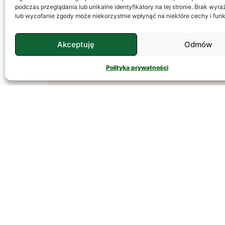
podczas przeglądania lub unikalne identyfikatory na tej stronie. Brak wyr
O co chodzi z tym lękiem? Każdy z nas
lub wycofanie zgody może niekorzystnie wpłynąć na niektóre cechy i funk
się czegoś boi, jedni boją się latania
samolotem, inni pająków, a niektórzy
Akceptuję
Odmów
śmierci. Strach jest naturalnym
CZYTAJ DALEJ
Polityka prywatności