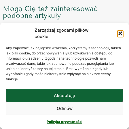
Mogą Cię też zainteresować
podobne artykuły
Zarządzaj zgodami plików
cookie
ZABURZENIA
Aby zapewnić jak najlepsze wrażenia, korzystamy z technologii, takich
jak pliki cookie, do przechowywania i/lub uzyskiwania dostępu do
informacji o urządzeniu. Zgoda na te technologie pozwoli nam
przetwarzać dane, takie jak zachowanie podczas przeglądania lub
unikalne identyfikatory na tej stronie. Brak wyrażenia zgody lub
wycofanie zgody może niekorzystnie wpłynąć na niektóre cechy i
funkcje.
Akceptuję
Zaburzenia lękowe – labirynt lęku
Odmów
Zaburzenia lękowe Lęk jest nieodłącznym towarzyszem
Polityka prywatności
ludzkiej egzystencji. Od zarania dziejów pełnił funkcję