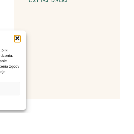
CZYTAJ DALEJ
pliki
ądzeniu.
anie
ażenia zgody
cje.
Multitasking