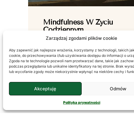
Mindfulness W Życiu
Codziennym
Zarządzaj zgodami plików cookie
Praktykowanie uważności W świecie
zdominowanym przez pośpiech, natłok
Aby zapewnić jak najlepsze wrażenia, korzystamy z technologii, takich jak 
informacji i nieustanne planowanie,
cookie, do przechowywania i/lub uzyskiwania dostępu do informacji o urz
łatwo jest stracić kontakt z chwilą
Zgoda na te technologie pozwoli nam przetwarzać dane, takie jak zachow
podczas przeglądania lub unikalne identyfikatory na tej stronie. Brak wyr
obecną. Życie, które miało być
lub wycofanie zgody może niekorzystnie wpłynąć na niektóre cechy i funk
celebrowane, często zamienia
CZYTAJ DALEJ
Akceptuję
Odmów
Polityka prywatności
Stany Psychotyczne