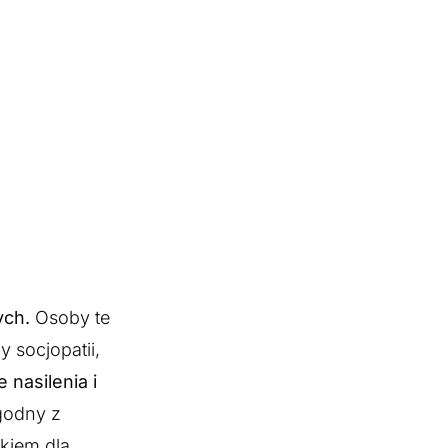
ych.
Osoby te
 socjopatii,
nasilenia i
godny z
kiem dla