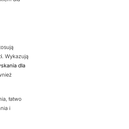
tosują
i
. Wykazują
yskania dla
wnież
a, łatwo
nia i