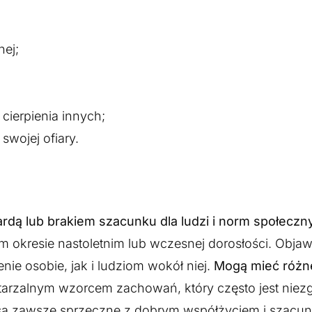
nej;
 cierpienia innych;
wojej ofiary.
ardą lub brakiem szacunku dla ludzi i norm społeczn
okresie nastoletnim lub wczesnej dorosłości. Objawy
enie osobie, jak i ludziom wokół niej.
Mogą mieć różne 
wtarzalnym wzorcem zachowań, który często jest niez
są zawsze sprzeczne z dobrym współżyciem i szacun