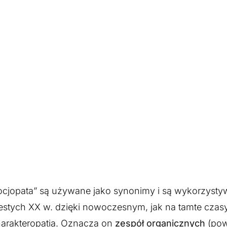
„socjopata” są używane jako synonimy i są wykorzyst
dziestych XX w. dzięki nowoczesnym, jak na tamte cza
harakteropatia. Oznacza on
zespół organicznych
(pow