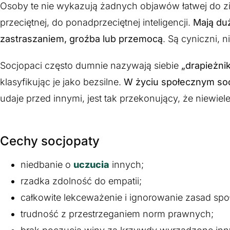
Osoby te nie wykazują żadnych objawów łatwej do zid
przeciętnej, do ponadprzeciętnej inteligencji.
Mają du
zastraszaniem, groźba lub przemocą
. Są cyniczni, n
Socjopaci często dumnie nazywają siebie
„drapieżni
klasyfikując je jako bezsilne.
W życiu społecznym soc
udaje przed innymi, jest tak przekonujący, że niewiel
Cechy socjopaty
niedbanie o
uczucia
innych;
rzadka zdolność do empatii;
całkowite lekceważenie i ignorowanie zasad sp
trudność z przestrzeganiem norm prawnych;