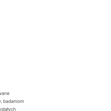
ywane
sy, badaniom
stałych