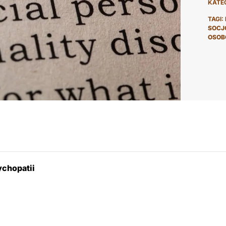
KATE
TAGI:
SOCJ
OSOB
ychopatii