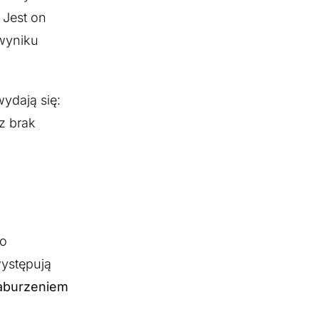
. Jest on
wyniku
ydają się:
z brak
 o
występują
aburzeniem