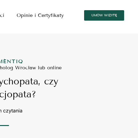
ci
Opinie i Certyfikaty
UMÓW WIZYTĘ
MÉNTIQ
holog Wrocław lub online
ychopata, czy
cjopata?