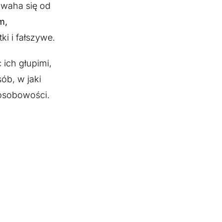
 waha się od
m,
tki i fałszywe.
 ich głupimi,
sób, w jaki
 osobowości.