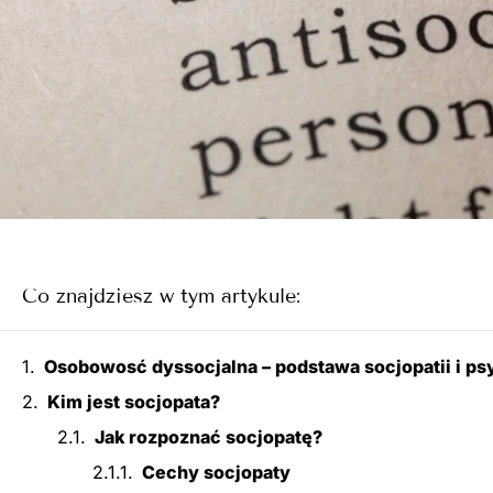
Co znajdziesz w tym artykule:
Osobowosć dyssocjalna – podstawa socjopatii i ps
Kim jest socjopata?
Jak rozpoznać socjopatę?
Cechy socjopaty