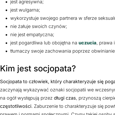
jest agresywna;
jest wulgarna;
wykorzystuje swojego partnera w sferze seksual
nie żałuje swoich czynów;
nie jest empatyczna;
jest pogardliwa lub obojętna na
uczucia
, prawa i
tłumaczy swoje zachowania poprzez obwinianie s
Kim jest socjopata?
Socjopata to człowiek, który charakteryzuje się pog
zaczynają wykazywać oznaki socjopatii we wczesnym 
na ogół występują przez
długi czas
, przynoszą cierpi
częstotliwości
. Zaburzenie to charakteryzuje się po
prawem i normami społecznymi. Czyny takiej osoby 