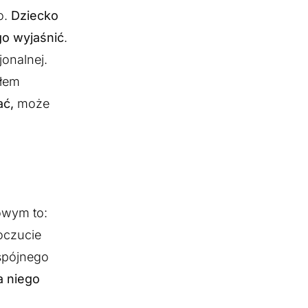
o.
Dziecko
go wyjaśnić
.
onalnej.
dłem
ać,
może
owym to:
oczucie
 spójnego
a niego