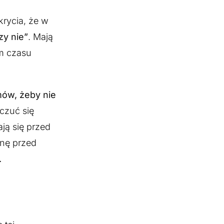
krycia, że w
zy nie”
. Mają
em czasu
mów, żeby nie
czuć się
ją się przed
onę przed
.