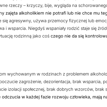
iwne rzeczy – krzyczy, bije, wygląda na schorowaneg
y zajęta alkoholikiem nie potrafi lub nie chce mu te
je się agresywny, używa przemocy fizycznej lub emocj
wa i wsparcia. Niegdyś wspaniały rodzić staje się źró
tuację rodzinną jako coś
czego nie da się kontrolow
ciom wychowanym w rodzinach z problemem alkohol
czucie zagrożenie, dezorientacja, brak wsparcia, p
ucie izolacji społecznej, brak dobrych wzorców, brak
 odczucia w każdej fazie rozwoju człowieka, mają n