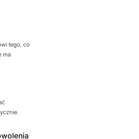
wi tego, co
ie ma
ać
tycznie.
owolenia