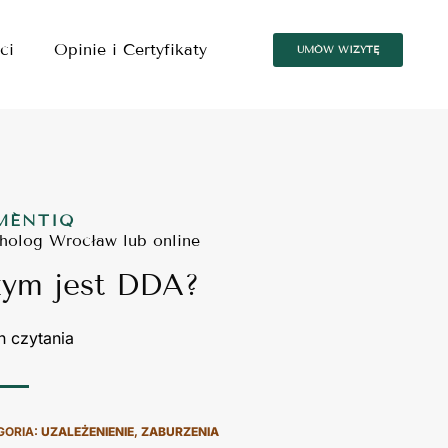
ci
Opinie i Certyfikaty
UMÓW WIZYTĘ
MÉNTIQ
holog Wrocław lub online
ym jest DDA?
GORIA:
UZALEŻENIENIE
,
ZABURZENIA