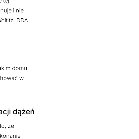
 tej
uje i nie
oititz, DDA
takim domu
achować w
acji dążeń
to, że
ykonanie