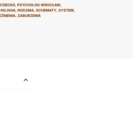
DZIECKO
,
PSYCHOLOG WROCŁAW
,
HOLOGIA
,
RODZINA
,
SCHEMATY
,
SYSTEM
,
EŻNIENIA
,
ZABURZENIA