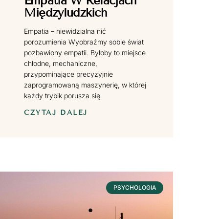
Empatia W Relacjach
Międzyludzkich
Empatia – niewidzialna nić
porozumienia Wyobraźmy sobie świat
pozbawiony empatii. Byłoby to miejsce
chłodne, mechaniczne,
przypominające precyzyjnie
zaprogramowaną maszynerię, w której
każdy trybik porusza się
CZYTAJ DALEJ
PSYCHOLOGIA