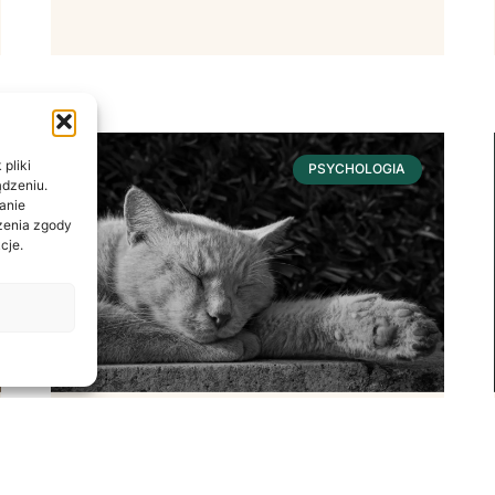
pliki
PSYCHOLOGIA
ądzeniu.
anie
ażenia zgody
cje.
Sen – Fundament
Dobrostanu