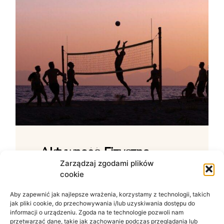
Aktywność Fizyczna –
Jak Ćwiczenia Wpływają
Zarządzaj zgodami plików
cookie
Na Samopoczucie?
Aby zapewnić jak najlepsze wrażenia, korzystamy z technologii, takich
Wpływ ruchu na zdrowie psychiczne W
jak pliki cookie, do przechowywania i/lub uzyskiwania dostępu do
świecie zdominowanym przez siedzący
informacji o urządzeniu. Zgoda na te technologie pozwoli nam
tryb życia i nieustanny szum informacyjny
przetwarzać dane, takie jak zachowanie podczas przeglądania lub