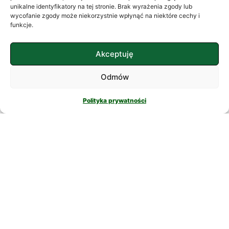
często szukamy ukojenia w
unikalne identyfikatory na tej stronie. Brak wyrażenia zgody lub
wycofanie zgody może niekorzystnie wpłynąć na niektóre cechy i
skomplikowanych rozwiązaniach. W
funkcje.
nowatorskich suplementach,
CZYTAJ DALEJ
Akceptuję
Odmów
Polityka prywatności
PSYCHOLOGIA