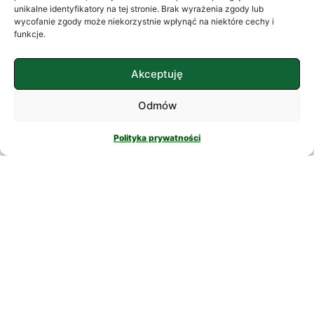
często szukamy ukojenia w
unikalne identyfikatory na tej stronie. Brak wyrażenia zgody lub
wycofanie zgody może niekorzystnie wpłynąć na niektóre cechy i
skomplikowanych rozwiązaniach. W
funkcje.
nowatorskich suplementach,
CZYTAJ DALEJ
Akceptuję
Odmów
Polityka prywatności
PSYCHOLOGIA