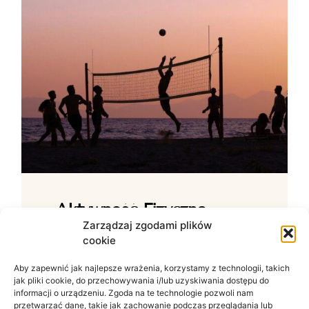
Aktywność Fizyczna –
Jak Ćwiczenia Wpływają
Zarządzaj zgodami plików
cookie
Na Samopoczucie?
Aby zapewnić jak najlepsze wrażenia, korzystamy z technologii, takich
Wpływ ruchu na zdrowie psychiczne W
jak pliki cookie, do przechowywania i/lub uzyskiwania dostępu do
świecie zdominowanym przez siedzący
informacji o urządzeniu. Zgoda na te technologie pozwoli nam
tryb życia i nieustanny szum informacyjny
przetwarzać dane, takie jak zachowanie podczas przeglądania lub