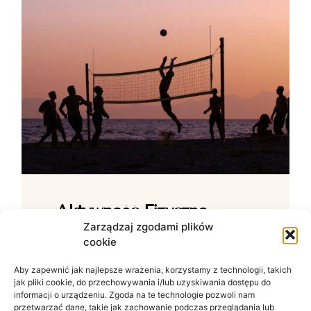
Aktywność Fizyczna –
Jak Ćwiczenia Wpływają
Zarządzaj zgodami plików
cookie
Na Samopoczucie?
Aby zapewnić jak najlepsze wrażenia, korzystamy z technologii, takich
Wpływ ruchu na zdrowie psychiczne W
jak pliki cookie, do przechowywania i/lub uzyskiwania dostępu do
świecie zdominowanym przez siedzący
informacji o urządzeniu. Zgoda na te technologie pozwoli nam
tryb życia i nieustanny szum informacyjny
przetwarzać dane, takie jak zachowanie podczas przeglądania lub