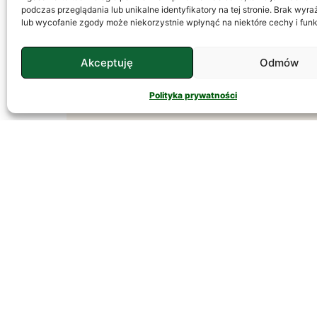
podczas przeglądania lub unikalne identyfikatory na tej stronie. Brak wyr
O co chodzi z tym lękiem? Każdy z nas
lub wycofanie zgody może niekorzystnie wpłynąć na niektóre cechy i funk
się czegoś boi, jedni boją się latania
samolotem, inni pająków, a niektórzy
Akceptuję
Odmów
śmierci. Strach jest naturalnym
CZYTAJ DALEJ
Polityka prywatności