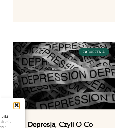
ZABURZENIA
pliki
ądzeniu.
Depresja, Czyli O Co
anie