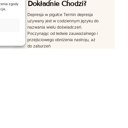
Dokładnie Chodzi?
ażenia zgody
cje.
Depresja w pigułce Termin depresja
używany jest w codziennym języku do
nazwania wielu doświadczeń.
Poczynając od ledwie zauważalnego i
przejściowego obniżenia nastroju, aż
do zaburzeń
CZYTAJ DALEJ
«
1
…
28
29
30
»