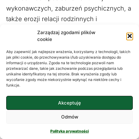
wykonawczych, zaburzeń psychicznych, a
także erozji relacji rodzinnych i
społecznych.
Zarządzaj zgodami plików
cookie
Poprawa sytuacji finansowej jest
Aby zapewnić jak najlepsze wrażenia, korzystamy z technologii, takich
procesem, ale poprawa samopoczucia
jak pliki cookie, do przechowywania i/lub uzyskiwania dostępu do
informacji o urządzeniu. Zgoda na te technologie pozwoli nam
podczas tego procesu jest możliwa i
przetwarzać dane, takie jak zachowanie podczas przeglądania lub
unikalne identyfikatory na tej stronie. Brak wyrażenia zgody lub
absolutnie konieczna, aby móc efektywnie
wycofanie zgody może niekorzystnie wpłynąć na niektóre cechy i
funkcje.
działać. Pamiętajmy, że zdrowie
psychiczne i
finanse
są ze sobą
Akceptuję
nierozerwalnie związane, a dbanie o jedno
Odmów
to inwestycja w drugie. Przełamanie tabu
na temat pieniędzy i sięgnięcie po pomoc –
Polityka prywatności