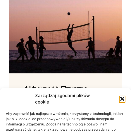
Aktywność Fizyczna –
Jak Ćwiczenia Wpływają
Zarządzaj zgodami plików
cookie
Na Samopoczucie?
Aby zapewnić jak najlepsze wrażenia, korzystamy z technologii, takich
Wpływ ruchu na zdrowie psychiczne W
jak pliki cookie, do przechowywania i/lub uzyskiwania dostępu do
świecie zdominowanym przez siedzący
informacji o urządzeniu. Zgoda na te technologie pozwoli nam
tryb życia i nieustanny szum informacyjny
przetwarzać dane, takie jak zachowanie podczas przeglądania lub