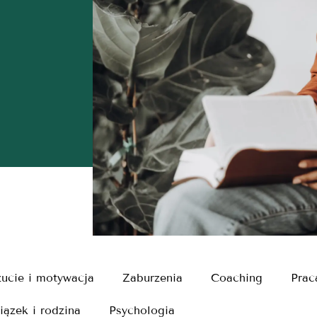
ucie i motywacja
Zaburzenia
Coaching
Prac
iązek i rodzina
Psychologia