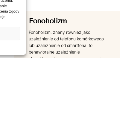
ądzeniu.
anie
ażenia zgody
cje.
Fonoholizm
Fonoholizm, znany również jako
uzależnienie od telefonu komórkowego
lub uzależnienie od smartfona, to
behawioralne uzależnienie
charakteryzujące się przymusowym i
nadmiernym używaniem telefonu
komórkowego, które prowadzi
CZYTAJ DALEJ
Flegmatyk