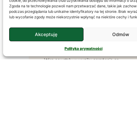
cookie, do przechowywania i/lub uzyskiwania dostępu do informacji o urz
Zgoda na te technologie pozwoli nam przetwarzać dane, takie jak zachow
podczas przeglądania lub unikalne identyfikatory na tej stronie. Brak wyr
lub wycofanie zgody może niekorzystnie wpłynąć na niektóre cechy i funk
FAS
FAS, czyli Płodowy Zespół Alkoholowy
Akceptuję
Odmów
(ang. Fetal Alcohol Syndrome), to
zespół nieodwracalnych zaburzeń
Polityka prywatności
fizycznych i umysłowych u dziecka,
które powstały w wyniku narażenia go
na
CZYTAJ DALEJ
Fantazje Seksualne