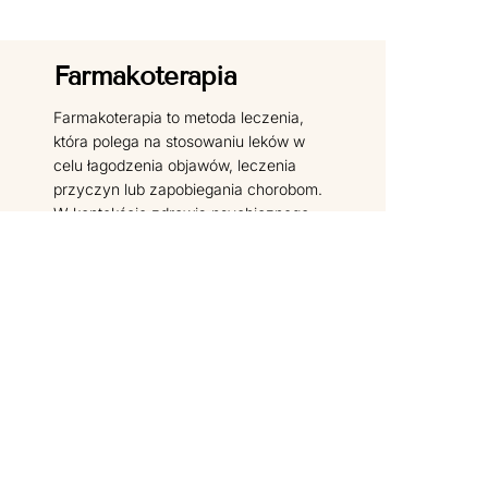
Farmakoterapia
Farmakoterapia to metoda leczenia,
która polega na stosowaniu leków w
celu łagodzenia objawów, leczenia
przyczyn lub zapobiegania chorobom.
W kontekście zdrowia psychicznego,
farmakoterapia często obejmuje
CZYTAJ DALEJ
Filozofia