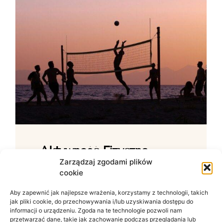
Aktywność Fizyczna –
Jak Ćwiczenia Wpływają
Zarządzaj zgodami plików
cookie
Na Samopoczucie?
Aby zapewnić jak najlepsze wrażenia, korzystamy z technologii, takich
Wpływ ruchu na zdrowie psychiczne W
jak pliki cookie, do przechowywania i/lub uzyskiwania dostępu do
świecie zdominowanym przez siedzący
informacji o urządzeniu. Zgoda na te technologie pozwoli nam
tryb życia i nieustanny szum informacyjny
przetwarzać dane, takie jak zachowanie podczas przeglądania lub