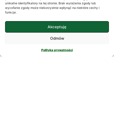
często szukamy ukojenia w
unikalne identyfikatory na tej stronie. Brak wyrażenia zgody lub
wycofanie zgody może niekorzystnie wpłynąć na niektóre cechy i
skomplikowanych rozwiązaniach. W
funkcje.
nowatorskich suplementach,
CZYTAJ DALEJ
Akceptuję
Odmów
Polityka prywatności
PSYCHOLOGIA