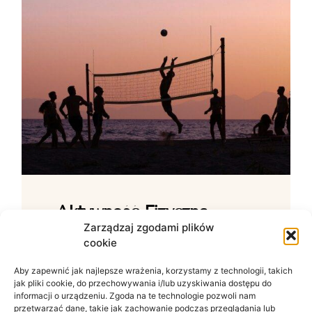
Aktywność Fizyczna –
Jak Ćwiczenia Wpływają
Zarządzaj zgodami plików
cookie
Na Samopoczucie?
Aby zapewnić jak najlepsze wrażenia, korzystamy z technologii, takich
Wpływ ruchu na zdrowie psychiczne W
jak pliki cookie, do przechowywania i/lub uzyskiwania dostępu do
świecie zdominowanym przez siedzący
informacji o urządzeniu. Zgoda na te technologie pozwoli nam
tryb życia i nieustanny szum informacyjny
przetwarzać dane, takie jak zachowanie podczas przeglądania lub