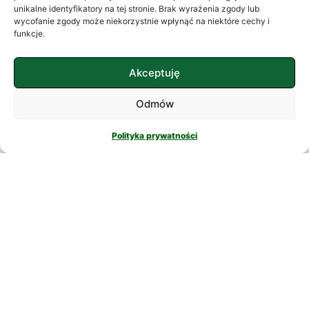
często szukamy ukojenia w
unikalne identyfikatory na tej stronie. Brak wyrażenia zgody lub
wycofanie zgody może niekorzystnie wpłynąć na niektóre cechy i
skomplikowanych rozwiązaniach. W
funkcje.
nowatorskich suplementach,
CZYTAJ DALEJ
Akceptuję
Odmów
Polityka prywatności
PSYCHOLOGIA