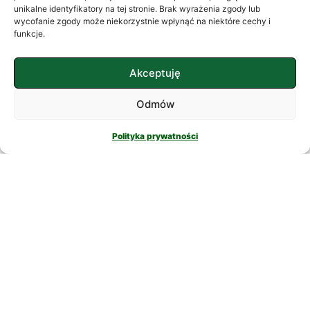
często szukamy ukojenia w
unikalne identyfikatory na tej stronie. Brak wyrażenia zgody lub
wycofanie zgody może niekorzystnie wpłynąć na niektóre cechy i
skomplikowanych rozwiązaniach. W
funkcje.
nowatorskich suplementach,
CZYTAJ DALEJ
Akceptuję
Odmów
Polityka prywatności
PSYCHOLOGIA