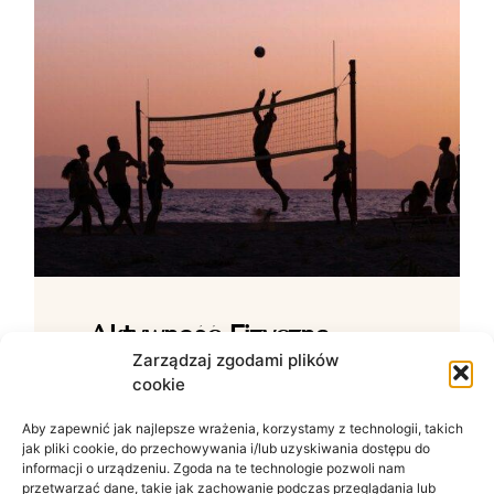
Aktywność Fizyczna –
Jak Ćwiczenia Wpływają
Zarządzaj zgodami plików
cookie
Na Samopoczucie?
Aby zapewnić jak najlepsze wrażenia, korzystamy z technologii, takich
Wpływ ruchu na zdrowie psychiczne W
jak pliki cookie, do przechowywania i/lub uzyskiwania dostępu do
świecie zdominowanym przez siedzący
informacji o urządzeniu. Zgoda na te technologie pozwoli nam
tryb życia i nieustanny szum informacyjny
przetwarzać dane, takie jak zachowanie podczas przeglądania lub