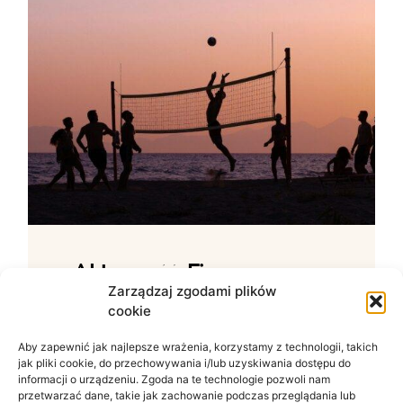
Aktywność Fizyczna –
Jak Ćwiczenia Wpływają
Zarządzaj zgodami plików
cookie
Na Samopoczucie?
Aby zapewnić jak najlepsze wrażenia, korzystamy z technologii, takich
Wpływ ruchu na zdrowie psychiczne W
jak pliki cookie, do przechowywania i/lub uzyskiwania dostępu do
świecie zdominowanym przez siedzący
informacji o urządzeniu. Zgoda na te technologie pozwoli nam
tryb życia i nieustanny szum informacyjny
przetwarzać dane, takie jak zachowanie podczas przeglądania lub