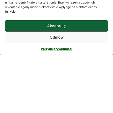
często szukamy ukojenia w
unikalne identyfikatory na tej stronie. Brak wyrażenia zgody lub
wycofanie zgody może niekorzystnie wpłynąć na niektóre cechy i
skomplikowanych rozwiązaniach. W
funkcje.
nowatorskich suplementach,
CZYTAJ DALEJ
Akceptuję
Odmów
Polityka prywatności
PSYCHOLOGIA