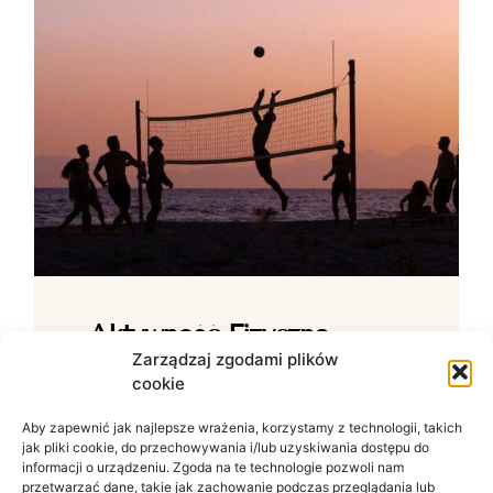
Aktywność Fizyczna –
Jak Ćwiczenia Wpływają
Zarządzaj zgodami plików
cookie
Na Samopoczucie?
Aby zapewnić jak najlepsze wrażenia, korzystamy z technologii, takich
Wpływ ruchu na zdrowie psychiczne W
jak pliki cookie, do przechowywania i/lub uzyskiwania dostępu do
świecie zdominowanym przez siedzący
informacji o urządzeniu. Zgoda na te technologie pozwoli nam
tryb życia i nieustanny szum informacyjny
przetwarzać dane, takie jak zachowanie podczas przeglądania lub