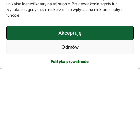
często szukamy ukojenia w
unikalne identyfikatory na tej stronie. Brak wyrażenia zgody lub
wycofanie zgody może niekorzystnie wpłynąć na niektóre cechy i
skomplikowanych rozwiązaniach. W
funkcje.
nowatorskich suplementach,
CZYTAJ DALEJ
Akceptuję
Odmów
Polityka prywatności
PSYCHOLOGIA