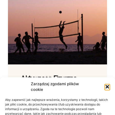
Aktywność Fizyczna –
Jak Ćwiczenia Wpływają
Zarządzaj zgodami plików
cookie
Na Samopoczucie?
Aby zapewnić jak najlepsze wrażenia, korzystamy z technologii, takich
Wpływ ruchu na zdrowie psychiczne W
jak pliki cookie, do przechowywania i/lub uzyskiwania dostępu do
świecie zdominowanym przez siedzący
informacji o urządzeniu. Zgoda na te technologie pozwoli nam
tryb życia i nieustanny szum informacyjny
przetwarzać dane, takie jak zachowanie podczas przeglądania lub