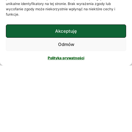
często szukamy ukojenia w
unikalne identyfikatory na tej stronie. Brak wyrażenia zgody lub
wycofanie zgody może niekorzystnie wpłynąć na niektóre cechy i
skomplikowanych rozwiązaniach. W
funkcje.
nowatorskich suplementach,
CZYTAJ DALEJ
Akceptuję
Odmów
Polityka prywatności
PSYCHOLOGIA