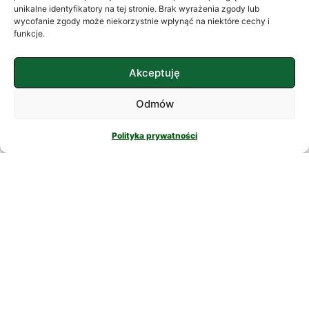
często szukamy ukojenia w
unikalne identyfikatory na tej stronie. Brak wyrażenia zgody lub
wycofanie zgody może niekorzystnie wpłynąć na niektóre cechy i
skomplikowanych rozwiązaniach. W
funkcje.
nowatorskich suplementach,
CZYTAJ DALEJ
Akceptuję
Odmów
Polityka prywatności
PSYCHOLOGIA