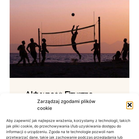
Aktywność Fizyczna –
Jak Ćwiczenia Wpływają
Zarządzaj zgodami plików
cookie
Na Samopoczucie?
Aby zapewnić jak najlepsze wrażenia, korzystamy z technologii, takich
Wpływ ruchu na zdrowie psychiczne W
jak pliki cookie, do przechowywania i/lub uzyskiwania dostępu do
świecie zdominowanym przez siedzący
informacji o urządzeniu. Zgoda na te technologie pozwoli nam
tryb życia i nieustanny szum informacyjny
przetwarzać dane, takie jak zachowanie podczas przeglądania lub