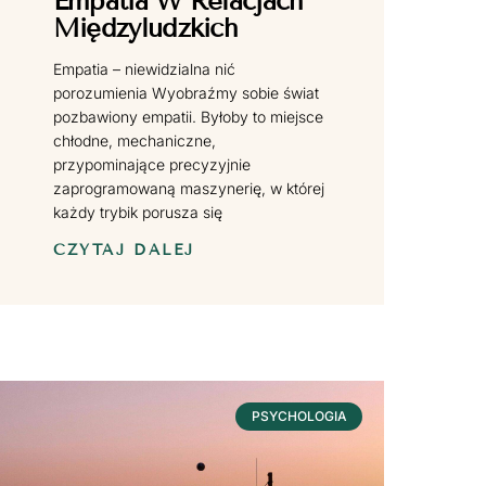
Empatia W Relacjach
Międzyludzkich
Empatia – niewidzialna nić
porozumienia Wyobraźmy sobie świat
pozbawiony empatii. Byłoby to miejsce
chłodne, mechaniczne,
przypominające precyzyjnie
zaprogramowaną maszynerię, w której
każdy trybik porusza się
CZYTAJ DALEJ
PSYCHOLOGIA