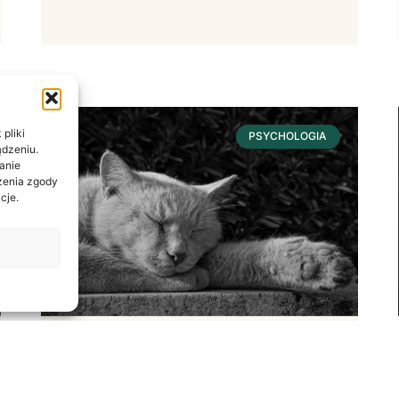
pliki
PSYCHOLOGIA
ądzeniu.
anie
ażenia zgody
cje.
Sen – Fundament
Dobrostanu