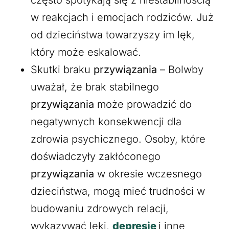
często spotykają się z niestabilnością
w reakcjach i emocjach rodziców. Już
od dzieciństwa towarzyszy im lęk,
który może eskalować.
Skutki braku
przywiązania
– Bolwby
uważał, że brak stabilnego
przywiązania
może prowadzić do
negatywnych konsekwencji dla
zdrowia psychicznego. Osoby, które
doświadczyły zakłóconego
przywiązania
w okresie wczesnego
dzieciństwa, mogą mieć trudności w
budowaniu zdrowych relacji,
wykazywać lęki,
depresję
i inne