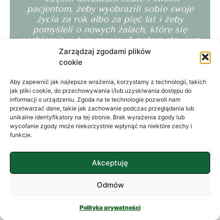
pacjentom, żeby wyobrazili sobie swoje
życia za rok albo za pięć lat i żeby
pomyśleli o nowych żalach, które się
nazbierają w tym czasie. A potem stawiam
im pytanie: ‘Jak możesz zacząć żyć teraz,
Zarządzaj zgodami plików
żeby nie tworzyć nowego żalu? Co musisz
cookie
zrobić, żeby zmienić swoje życie?”
Aby zapewnić jak najlepsze wrażenia, korzystamy z technologii, takich
jak pliki cookie, do przechowywania i/lub uzyskiwania dostępu do
Irvin D. Yalom
informacji o urządzeniu. Zgoda na te technologie pozwoli nam
przetwarzać dane, takie jak zachowanie podczas przeglądania lub
unikalne identyfikatory na tej stronie. Brak wyrażenia zgody lub
wycofanie zgody może niekorzystnie wpłynąć na niektóre cechy i
funkcje.
UMÓW WIZYTĘ
Akceptuję
Odmów
Mogą Cię też zainteresować
podobne artykuły
Polityka prywatności