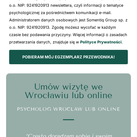
o.o. NIP: 9241920913 newslettera, czyli informacji o tematyce
psychologicznej za pośrednictwem komunikacji e-mail.
Administratorem danych osobowych jest Somentiq Group sp. z
o.o. NIP: 9241920913. Zgodę możesz wycofać w każdym
czasie bez podawania przyczyny. Więcej informacji o zasadach
przetwarzania danych, znajduje się w
Polityce Prywatności
.
POBIERAM MÓJ EGZEMPLARZ PRZEWODNIKA!
Umów wizytę we
Wrocławiu lub online
PSYCHOLOG WROCŁAW LUB ONLINE
“Często doradzam sobie i swoim