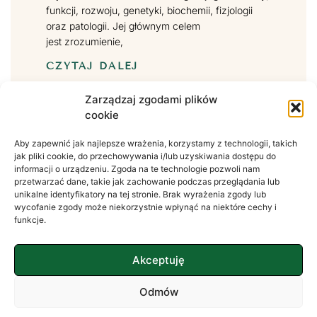
funkcji, rozwoju, genetyki, biochemii, fizjologii
oraz patologii. Jej głównym celem
jest zrozumienie,
CZYTAJ DALEJ
Zarządzaj zgodami plików
cookie
Aby zapewnić jak najlepsze wrażenia, korzystamy z technologii, takich
jak pliki cookie, do przechowywania i/lub uzyskiwania dostępu do
informacji o urządzeniu. Zgoda na te technologie pozwoli nam
Nieadaptacyjne Schematy
przetwarzać dane, takie jak zachowanie podczas przeglądania lub
unikalne identyfikatory na tej stronie. Brak wyrażenia zgody lub
Nieadaptacyjne schematy Jeffreya Younga to
wycofanie zgody może niekorzystnie wpłynąć na niektóre cechy i
trwałe, głęboko zakorzenione wzorce myślenia,
funkcje.
emocji i zachowania, które kształtują się we
wczesnym dzieciństwie lub w okresie
Akceptuję
dojrzewania. Powstają w
CZYTAJ DALEJ
Odmów