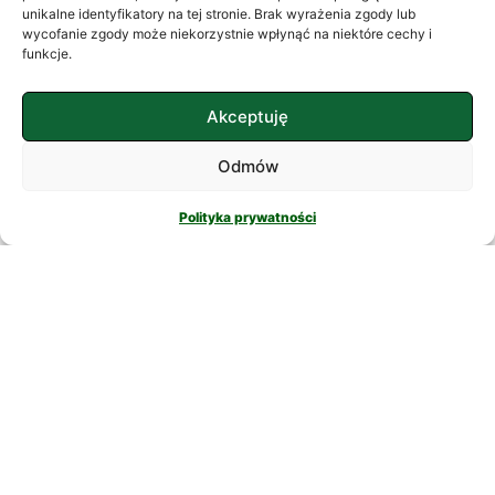
często szukamy ukojenia w
unikalne identyfikatory na tej stronie. Brak wyrażenia zgody lub
wycofanie zgody może niekorzystnie wpłynąć na niektóre cechy i
skomplikowanych rozwiązaniach. W
funkcje.
nowatorskich suplementach,
CZYTAJ DALEJ
Akceptuję
Odmów
Polityka prywatności
PSYCHOLOGIA