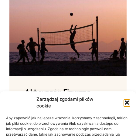
Aktywność Fizyczna –
Jak Ćwiczenia Wpływają
Zarządzaj zgodami plików
cookie
Na Samopoczucie?
Aby zapewnić jak najlepsze wrażenia, korzystamy z technologii, takich
Wpływ ruchu na zdrowie psychiczne W
jak pliki cookie, do przechowywania i/lub uzyskiwania dostępu do
świecie zdominowanym przez siedzący
informacji o urządzeniu. Zgoda na te technologie pozwoli nam
tryb życia i nieustanny szum informacyjny
przetwarzać dane, takie jak zachowanie podczas przeglądania lub