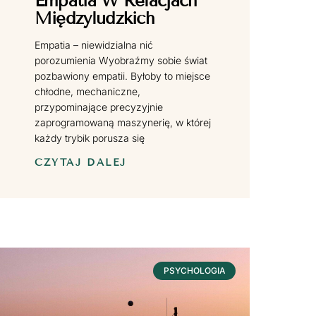
Empatia W Relacjach
Międzyludzkich
Empatia – niewidzialna nić
porozumienia Wyobraźmy sobie świat
pozbawiony empatii. Byłoby to miejsce
chłodne, mechaniczne,
przypominające precyzyjnie
zaprogramowaną maszynerię, w której
każdy trybik porusza się
CZYTAJ DALEJ
PSYCHOLOGIA