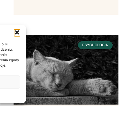
pliki
PSYCHOLOGIA
ądzeniu.
anie
ażenia zgody
cje.
Sen – Fundament
Dobrostanu