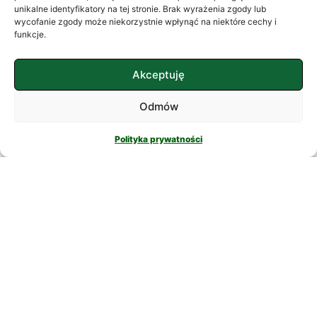
często szukamy ukojenia w
unikalne identyfikatory na tej stronie. Brak wyrażenia zgody lub
wycofanie zgody może niekorzystnie wpłynąć na niektóre cechy i
skomplikowanych rozwiązaniach. W
funkcje.
nowatorskich suplementach,
CZYTAJ DALEJ
Akceptuję
Odmów
Polityka prywatności
PSYCHOLOGIA