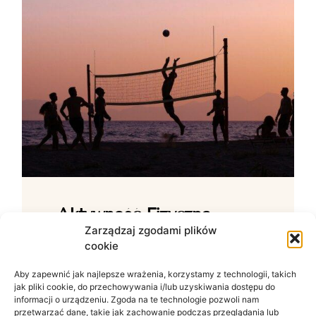
Aktywność Fizyczna –
Jak Ćwiczenia Wpływają
Zarządzaj zgodami plików
cookie
Na Samopoczucie?
Aby zapewnić jak najlepsze wrażenia, korzystamy z technologii, takich
Wpływ ruchu na zdrowie psychiczne W
jak pliki cookie, do przechowywania i/lub uzyskiwania dostępu do
świecie zdominowanym przez siedzący
informacji o urządzeniu. Zgoda na te technologie pozwoli nam
tryb życia i nieustanny szum informacyjny
przetwarzać dane, takie jak zachowanie podczas przeglądania lub