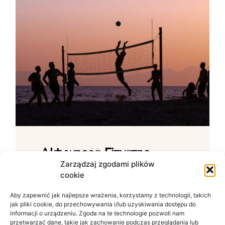
Aktywność Fizyczna –
Jak Ćwiczenia Wpływają
Zarządzaj zgodami plików
cookie
Na Samopoczucie?
Aby zapewnić jak najlepsze wrażenia, korzystamy z technologii, takich
Wpływ ruchu na zdrowie psychiczne W
jak pliki cookie, do przechowywania i/lub uzyskiwania dostępu do
świecie zdominowanym przez siedzący
informacji o urządzeniu. Zgoda na te technologie pozwoli nam
tryb życia i nieustanny szum informacyjny
przetwarzać dane, takie jak zachowanie podczas przeglądania lub