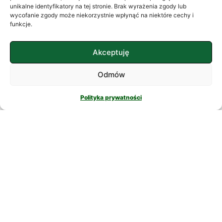
często szukamy ukojenia w
unikalne identyfikatory na tej stronie. Brak wyrażenia zgody lub
wycofanie zgody może niekorzystnie wpłynąć na niektóre cechy i
skomplikowanych rozwiązaniach. W
funkcje.
nowatorskich suplementach,
CZYTAJ DALEJ
Akceptuję
Odmów
Polityka prywatności
PSYCHOLOGIA