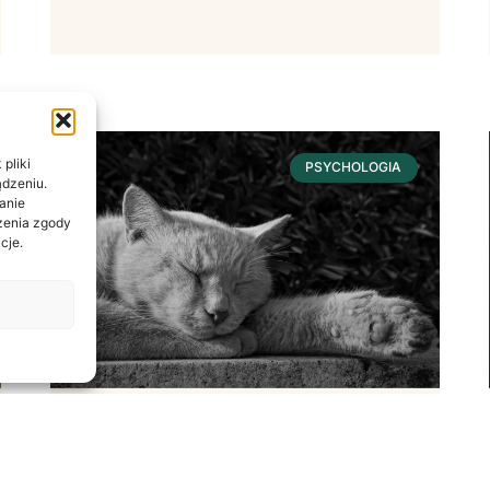
pliki
PSYCHOLOGIA
ądzeniu.
anie
ażenia zgody
cje.
Sen – Fundament
Dobrostanu