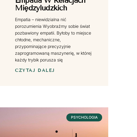
Empatia W Relacjach
Międzyludzkich
Empatia – niewidzialna nić
porozumienia Wyobraźmy sobie świat
pozbawiony empatii. Byłoby to miejsce
chłodne, mechaniczne,
przypominające precyzyjnie
zaprogramowaną maszynerię, w której
każdy trybik porusza się
CZYTAJ DALEJ
PSYCHOLOGIA