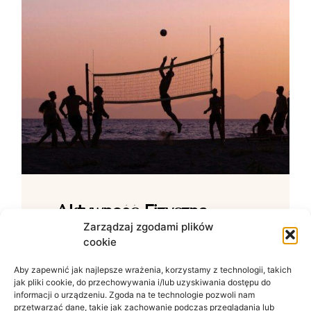
Aktywność Fizyczna –
Jak Ćwiczenia Wpływają
Zarządzaj zgodami plików
cookie
Na Samopoczucie?
Aby zapewnić jak najlepsze wrażenia, korzystamy z technologii, takich
Wpływ ruchu na zdrowie psychiczne W
jak pliki cookie, do przechowywania i/lub uzyskiwania dostępu do
świecie zdominowanym przez siedzący
informacji o urządzeniu. Zgoda na te technologie pozwoli nam
tryb życia i nieustanny szum informacyjny
przetwarzać dane, takie jak zachowanie podczas przeglądania lub