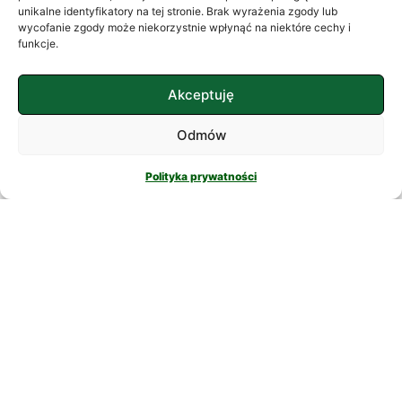
często szukamy ukojenia w
unikalne identyfikatory na tej stronie. Brak wyrażenia zgody lub
wycofanie zgody może niekorzystnie wpłynąć na niektóre cechy i
skomplikowanych rozwiązaniach. W
funkcje.
nowatorskich suplementach,
CZYTAJ DALEJ
Akceptuję
Odmów
Polityka prywatności
PSYCHOLOGIA