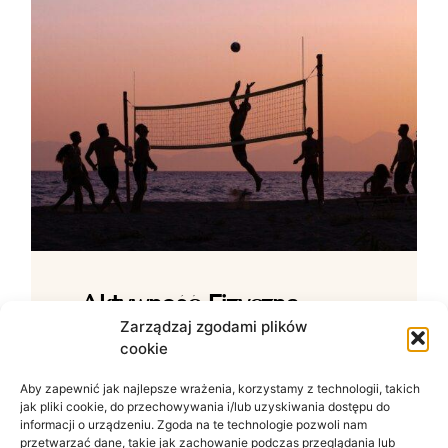
Aktywność Fizyczna –
Jak Ćwiczenia Wpływają
Zarządzaj zgodami plików
cookie
Na Samopoczucie?
Aby zapewnić jak najlepsze wrażenia, korzystamy z technologii, takich
Wpływ ruchu na zdrowie psychiczne W
jak pliki cookie, do przechowywania i/lub uzyskiwania dostępu do
świecie zdominowanym przez siedzący
informacji o urządzeniu. Zgoda na te technologie pozwoli nam
tryb życia i nieustanny szum informacyjny
przetwarzać dane, takie jak zachowanie podczas przeglądania lub