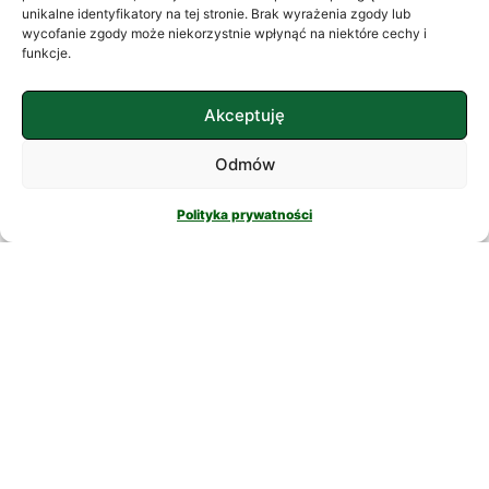
często szukamy ukojenia w
unikalne identyfikatory na tej stronie. Brak wyrażenia zgody lub
wycofanie zgody może niekorzystnie wpłynąć na niektóre cechy i
skomplikowanych rozwiązaniach. W
funkcje.
nowatorskich suplementach,
CZYTAJ DALEJ
Akceptuję
Odmów
Polityka prywatności
PSYCHOLOGIA