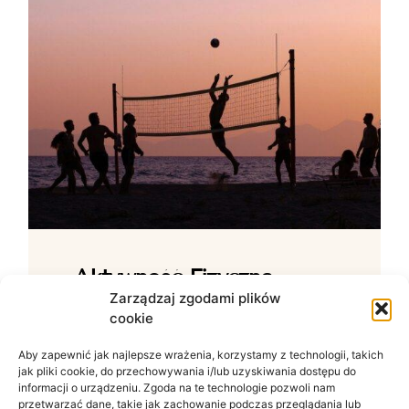
Aktywność Fizyczna –
Jak Ćwiczenia Wpływają
Zarządzaj zgodami plików
cookie
Na Samopoczucie?
Aby zapewnić jak najlepsze wrażenia, korzystamy z technologii, takich
Wpływ ruchu na zdrowie psychiczne W
jak pliki cookie, do przechowywania i/lub uzyskiwania dostępu do
świecie zdominowanym przez siedzący
informacji o urządzeniu. Zgoda na te technologie pozwoli nam
tryb życia i nieustanny szum informacyjny
przetwarzać dane, takie jak zachowanie podczas przeglądania lub