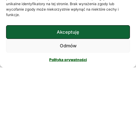
często szukamy ukojenia w
unikalne identyfikatory na tej stronie. Brak wyrażenia zgody lub
wycofanie zgody może niekorzystnie wpłynąć na niektóre cechy i
skomplikowanych rozwiązaniach. W
funkcje.
nowatorskich suplementach,
CZYTAJ DALEJ
Akceptuję
Odmów
Polityka prywatności
PSYCHOLOGIA