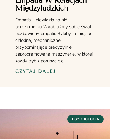
Empatia W Relacjach
Międzyludzkich
Empatia – niewidzialna nić
porozumienia Wyobraźmy sobie świat
pozbawiony empatii. Byłoby to miejsce
chłodne, mechaniczne,
przypominające precyzyjnie
zaprogramowaną maszynerię, w której
każdy trybik porusza się
CZYTAJ DALEJ
PSYCHOLOGIA