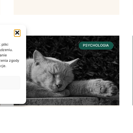
pliki
PSYCHOLOGIA
ądzeniu.
anie
ażenia zgody
cje.
Sen – Fundament
Dobrostanu