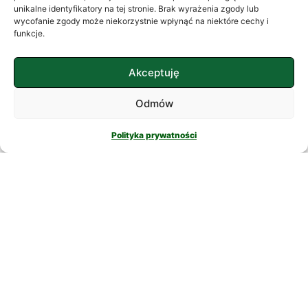
często szukamy ukojenia w
unikalne identyfikatory na tej stronie. Brak wyrażenia zgody lub
wycofanie zgody może niekorzystnie wpłynąć na niektóre cechy i
skomplikowanych rozwiązaniach. W
funkcje.
nowatorskich suplementach,
CZYTAJ DALEJ
Akceptuję
Odmów
Polityka prywatności
PSYCHOLOGIA