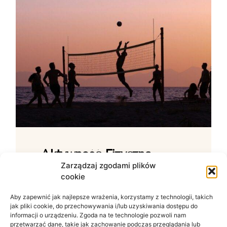
Aktywność Fizyczna –
Jak Ćwiczenia Wpływają
Zarządzaj zgodami plików
cookie
Na Samopoczucie?
Aby zapewnić jak najlepsze wrażenia, korzystamy z technologii, takich
Wpływ ruchu na zdrowie psychiczne W
jak pliki cookie, do przechowywania i/lub uzyskiwania dostępu do
świecie zdominowanym przez siedzący
informacji o urządzeniu. Zgoda na te technologie pozwoli nam
tryb życia i nieustanny szum informacyjny
przetwarzać dane, takie jak zachowanie podczas przeglądania lub