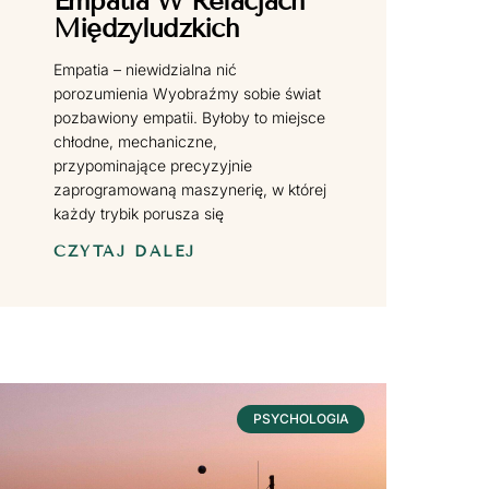
Empatia W Relacjach
Międzyludzkich
Empatia – niewidzialna nić
porozumienia Wyobraźmy sobie świat
pozbawiony empatii. Byłoby to miejsce
chłodne, mechaniczne,
przypominające precyzyjnie
zaprogramowaną maszynerię, w której
każdy trybik porusza się
CZYTAJ DALEJ
PSYCHOLOGIA