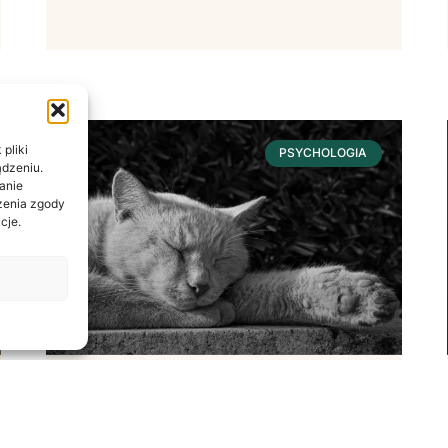
pliki
PSYCHOLOGIA
ądzeniu.
anie
ażenia zgody
cje.
Sen – Fundament
Dobrostanu