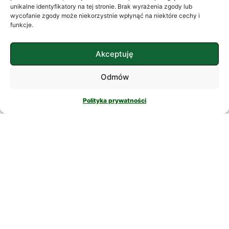
często szukamy ukojenia w
unikalne identyfikatory na tej stronie. Brak wyrażenia zgody lub
wycofanie zgody może niekorzystnie wpłynąć na niektóre cechy i
skomplikowanych rozwiązaniach. W
funkcje.
nowatorskich suplementach,
CZYTAJ DALEJ
Akceptuję
Odmów
Polityka prywatności
PSYCHOLOGIA