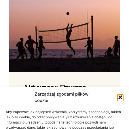
Aktywność Fizyczna –
Jak Ćwiczenia Wpływają
Zarządzaj zgodami plików
cookie
Na Samopoczucie?
Aby zapewnić jak najlepsze wrażenia, korzystamy z technologii, takich
Wpływ ruchu na zdrowie psychiczne W
jak pliki cookie, do przechowywania i/lub uzyskiwania dostępu do
świecie zdominowanym przez siedzący
informacji o urządzeniu. Zgoda na te technologie pozwoli nam
tryb życia i nieustanny szum informacyjny
przetwarzać dane, takie jak zachowanie podczas przeglądania lub