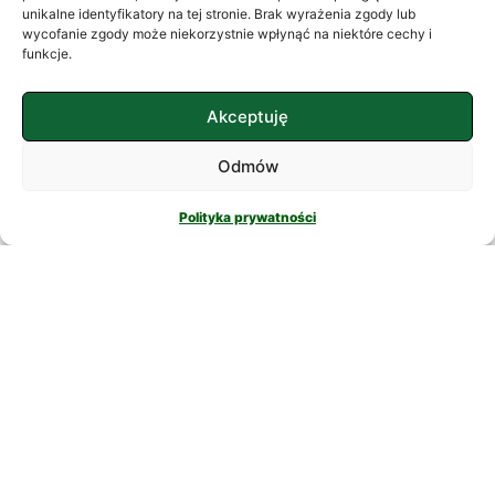
często szukamy ukojenia w
unikalne identyfikatory na tej stronie. Brak wyrażenia zgody lub
wycofanie zgody może niekorzystnie wpłynąć na niektóre cechy i
skomplikowanych rozwiązaniach. W
funkcje.
nowatorskich suplementach,
CZYTAJ DALEJ
Akceptuję
Odmów
Polityka prywatności
PSYCHOLOGIA