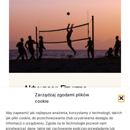
Aktywność Fizyczna –
Jak Ćwiczenia Wpływają
Zarządzaj zgodami plików
cookie
Na Samopoczucie?
Aby zapewnić jak najlepsze wrażenia, korzystamy z technologii, takich
Wpływ ruchu na zdrowie psychiczne W
jak pliki cookie, do przechowywania i/lub uzyskiwania dostępu do
świecie zdominowanym przez siedzący
informacji o urządzeniu. Zgoda na te technologie pozwoli nam
tryb życia i nieustanny szum informacyjny
przetwarzać dane, takie jak zachowanie podczas przeglądania lub