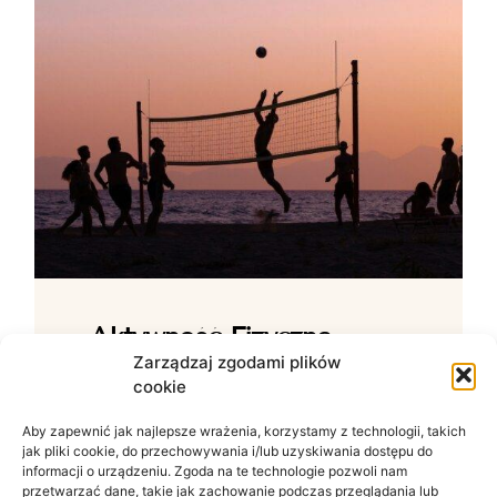
Aktywność Fizyczna –
Jak Ćwiczenia Wpływają
Zarządzaj zgodami plików
cookie
Na Samopoczucie?
Aby zapewnić jak najlepsze wrażenia, korzystamy z technologii, takich
Wpływ ruchu na zdrowie psychiczne W
jak pliki cookie, do przechowywania i/lub uzyskiwania dostępu do
świecie zdominowanym przez siedzący
informacji o urządzeniu. Zgoda na te technologie pozwoli nam
tryb życia i nieustanny szum informacyjny
przetwarzać dane, takie jak zachowanie podczas przeglądania lub