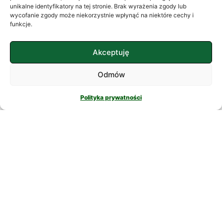
często szukamy ukojenia w
unikalne identyfikatory na tej stronie. Brak wyrażenia zgody lub
wycofanie zgody może niekorzystnie wpłynąć na niektóre cechy i
skomplikowanych rozwiązaniach. W
funkcje.
nowatorskich suplementach,
CZYTAJ DALEJ
Akceptuję
Odmów
Polityka prywatności
PSYCHOLOGIA