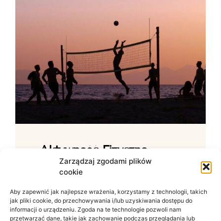
Aktywność Fizyczna –
Jak Ćwiczenia Wpływają
Zarządzaj zgodami plików
cookie
Na Samopoczucie?
Aby zapewnić jak najlepsze wrażenia, korzystamy z technologii, takich
Wpływ ruchu na zdrowie psychiczne W
jak pliki cookie, do przechowywania i/lub uzyskiwania dostępu do
świecie zdominowanym przez siedzący
informacji o urządzeniu. Zgoda na te technologie pozwoli nam
tryb życia i nieustanny szum informacyjny
przetwarzać dane, takie jak zachowanie podczas przeglądania lub