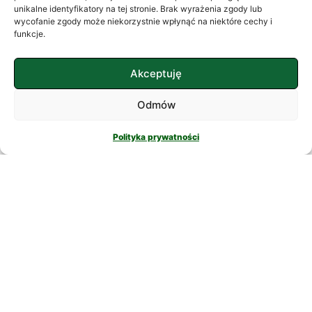
często szukamy ukojenia w
unikalne identyfikatory na tej stronie. Brak wyrażenia zgody lub
wycofanie zgody może niekorzystnie wpłynąć na niektóre cechy i
skomplikowanych rozwiązaniach. W
funkcje.
nowatorskich suplementach,
CZYTAJ DALEJ
Akceptuję
Odmów
Polityka prywatności
PSYCHOLOGIA