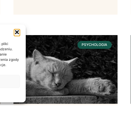
pliki
PSYCHOLOGIA
ądzeniu.
anie
ażenia zgody
cje.
Sen – Fundament
Dobrostanu