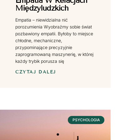
Empatia W Relacjach
Międzyludzkich
Empatia – niewidzialna nić
porozumienia Wyobraźmy sobie świat
pozbawiony empatii. Byłoby to miejsce
chłodne, mechaniczne,
przypominające precyzyjnie
zaprogramowaną maszynerię, w której
każdy trybik porusza się
CZYTAJ DALEJ
PSYCHOLOGIA