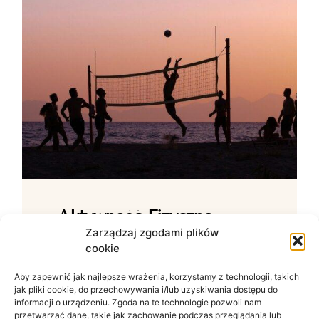
Aktywność Fizyczna –
Jak Ćwiczenia Wpływają
Zarządzaj zgodami plików
cookie
Na Samopoczucie?
Aby zapewnić jak najlepsze wrażenia, korzystamy z technologii, takich
Wpływ ruchu na zdrowie psychiczne W
jak pliki cookie, do przechowywania i/lub uzyskiwania dostępu do
świecie zdominowanym przez siedzący
informacji o urządzeniu. Zgoda na te technologie pozwoli nam
tryb życia i nieustanny szum informacyjny
przetwarzać dane, takie jak zachowanie podczas przeglądania lub