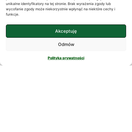
często szukamy ukojenia w
unikalne identyfikatory na tej stronie. Brak wyrażenia zgody lub
wycofanie zgody może niekorzystnie wpłynąć na niektóre cechy i
skomplikowanych rozwiązaniach. W
funkcje.
nowatorskich suplementach,
CZYTAJ DALEJ
Akceptuję
Odmów
Polityka prywatności
PSYCHOLOGIA