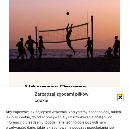
Aktywność Fizyczna –
Jak Ćwiczenia Wpływają
Zarządzaj zgodami plików
cookie
Na Samopoczucie?
Aby zapewnić jak najlepsze wrażenia, korzystamy z technologii, takich
Wpływ ruchu na zdrowie psychiczne W
jak pliki cookie, do przechowywania i/lub uzyskiwania dostępu do
świecie zdominowanym przez siedzący
informacji o urządzeniu. Zgoda na te technologie pozwoli nam
tryb życia i nieustanny szum informacyjny
przetwarzać dane, takie jak zachowanie podczas przeglądania lub