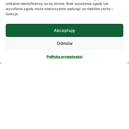
często szukamy ukojenia w
unikalne identyfikatory na tej stronie. Brak wyrażenia zgody lub
wycofanie zgody może niekorzystnie wpłynąć na niektóre cechy i
skomplikowanych rozwiązaniach. W
funkcje.
nowatorskich suplementach,
CZYTAJ DALEJ
Akceptuję
Odmów
Polityka prywatności
PSYCHOLOGIA