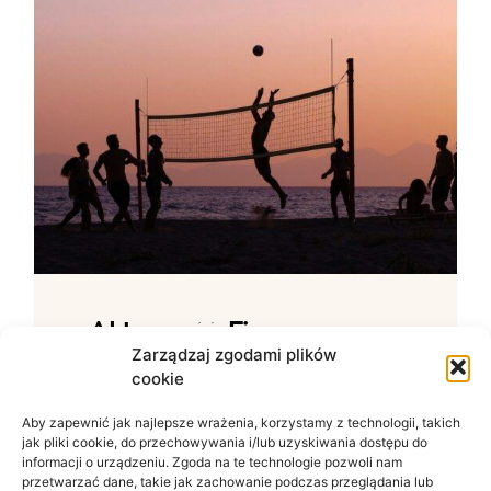
Aktywność Fizyczna –
Jak Ćwiczenia Wpływają
Zarządzaj zgodami plików
cookie
Na Samopoczucie?
Aby zapewnić jak najlepsze wrażenia, korzystamy z technologii, takich
Wpływ ruchu na zdrowie psychiczne W
jak pliki cookie, do przechowywania i/lub uzyskiwania dostępu do
świecie zdominowanym przez siedzący
informacji o urządzeniu. Zgoda na te technologie pozwoli nam
tryb życia i nieustanny szum informacyjny
przetwarzać dane, takie jak zachowanie podczas przeglądania lub