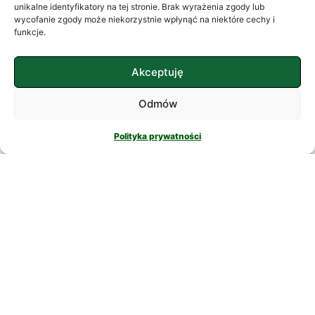
często szukamy ukojenia w
unikalne identyfikatory na tej stronie. Brak wyrażenia zgody lub
wycofanie zgody może niekorzystnie wpłynąć na niektóre cechy i
skomplikowanych rozwiązaniach. W
funkcje.
nowatorskich suplementach,
CZYTAJ DALEJ
Akceptuję
Odmów
Polityka prywatności
PSYCHOLOGIA