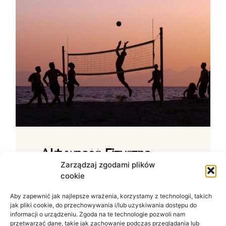
Aktywność Fizyczna –
Jak Ćwiczenia Wpływają
Zarządzaj zgodami plików
cookie
Na Samopoczucie?
Aby zapewnić jak najlepsze wrażenia, korzystamy z technologii, takich
Wpływ ruchu na zdrowie psychiczne W
jak pliki cookie, do przechowywania i/lub uzyskiwania dostępu do
świecie zdominowanym przez siedzący
informacji o urządzeniu. Zgoda na te technologie pozwoli nam
tryb życia i nieustanny szum informacyjny
przetwarzać dane, takie jak zachowanie podczas przeglądania lub