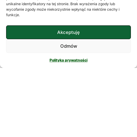
często szukamy ukojenia w
unikalne identyfikatory na tej stronie. Brak wyrażenia zgody lub
wycofanie zgody może niekorzystnie wpłynąć na niektóre cechy i
skomplikowanych rozwiązaniach. W
funkcje.
nowatorskich suplementach,
CZYTAJ DALEJ
Akceptuję
Odmów
Polityka prywatności
PSYCHOLOGIA