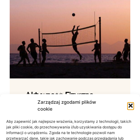
Aktywność Fizyczna –
Jak Ćwiczenia Wpływają
Zarządzaj zgodami plików
cookie
Na Samopoczucie?
Aby zapewnić jak najlepsze wrażenia, korzystamy z technologii, takich
Wpływ ruchu na zdrowie psychiczne W
jak pliki cookie, do przechowywania i/lub uzyskiwania dostępu do
świecie zdominowanym przez siedzący
informacji o urządzeniu. Zgoda na te technologie pozwoli nam
tryb życia i nieustanny szum informacyjny
przetwarzać dane, takie jak zachowanie podczas przeglądania lub