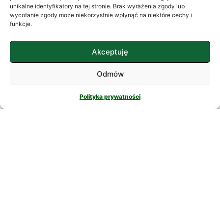
często szukamy ukojenia w
unikalne identyfikatory na tej stronie. Brak wyrażenia zgody lub
wycofanie zgody może niekorzystnie wpłynąć na niektóre cechy i
skomplikowanych rozwiązaniach. W
funkcje.
nowatorskich suplementach,
CZYTAJ DALEJ
Akceptuję
Odmów
Polityka prywatności
PSYCHOLOGIA