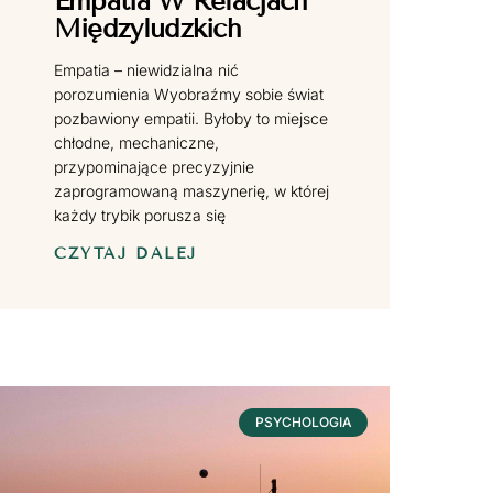
Empatia W Relacjach
Międzyludzkich
Empatia – niewidzialna nić
porozumienia Wyobraźmy sobie świat
pozbawiony empatii. Byłoby to miejsce
chłodne, mechaniczne,
przypominające precyzyjnie
zaprogramowaną maszynerię, w której
każdy trybik porusza się
CZYTAJ DALEJ
PSYCHOLOGIA