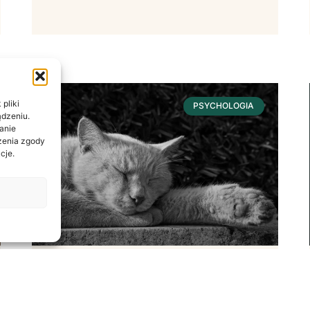
pliki
PSYCHOLOGIA
ądzeniu.
anie
ażenia zgody
cje.
Sen – Fundament
Dobrostanu